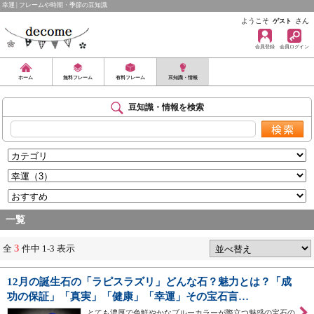
幸運 | フレームや時期・季節の豆知識
ようこそ
さん
ゲスト
会員登録
会員ログイン
ホーム
無料フレーム
有料フレーム
豆知識・情報
豆知識・情報を検索
一覧
3
全
件中 1-3 表示
12月の誕生石の「ラピスラズリ」どんな石？魅力とは？「成
功の保証」「真実」「健康」「幸運」その宝石言…
とても濃厚で色鮮やかなブルーカラーが際立つ魅惑の宝石の