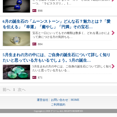
一つ、「ラピスラズリ」。1…
898
6月の誕生石の「ムーンストーン」どんな石？魅力とは？「愛
を伝える」「幸運」「癒やし」「円満」その宝石…
宝石と一口にいってもその種類は数多く、どれを選ぶかによ
って身につける方の気持ちも…
884
5月生まれの方の中には、ご自身の誕生石について詳しく知り
たいと思っている方もいるでしょう。5月の誕生…
5月生まれの方の中には、ご自身の誕生石について詳しく知り
たいと思っている方もいる…
871
前へ
1
次へ
運営会社
お問い合わせ
HOME
ご利用規約
Copyright (c) 2026 デコーム ALL RIGHTS RESERVED.