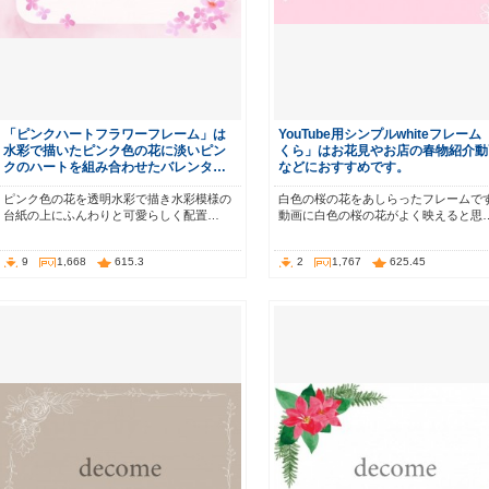
「ピンクハートフラワーフレーム」は
YouTube用シンプルwhiteフレーム
水彩で描いたピンク色の花に淡いピン
くら」はお花見やお店の春物紹介動
クのハートを組み合わせたバレンタ…
などにおすすめです。
ピンク色の花を透明水彩で描き水彩模様の
白色の桜の花をあしらったフレームで
台紙の上にふんわりと可愛らしく配置…
動画に白色の桜の花がよく映えると思
9
1,668
615.3
2
1,767
625.45