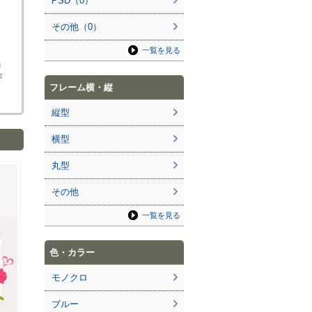
PSD（0）
その他（0）
一覧を見る
」
作
フレーム横・縦
縦型
横型
丸型
その他
一覧を見る
色・カラー
モノクロ
ブルー