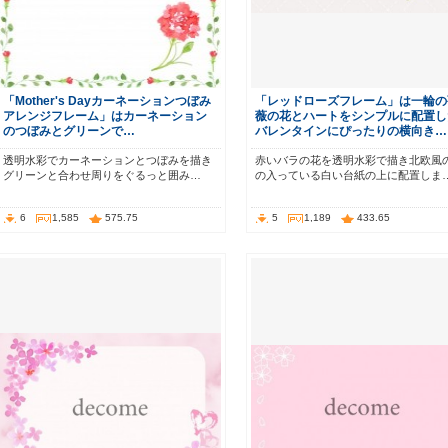
「Mother's Dayカーネーションつぼみ
「レッドローズフレーム」は一輪の
アレンジフレーム」はカーネーション
薇の花とハートをシンプルに配置し
のつぼみとグリーンで…
バレンタインにぴったりの横向き…
透明水彩でカーネーションとつぼみを描き
赤いバラの花を透明水彩で描き北欧風
グリーンと合わせ周りをぐるっと囲み…
の入っている白い台紙の上に配置しま
6
1,585
575.75
5
1,189
433.65