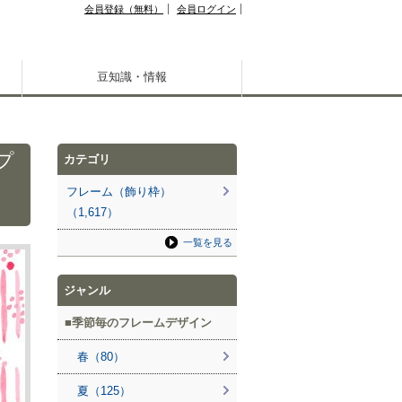
会員登録（無料）
会員ログイン
豆知識・情報
プ
カテゴリ
ら
フレーム（飾り枠）
。
（1,617）
一覧を見る
ジャンル
季節毎のフレームデザイン
春（80）
夏（125）