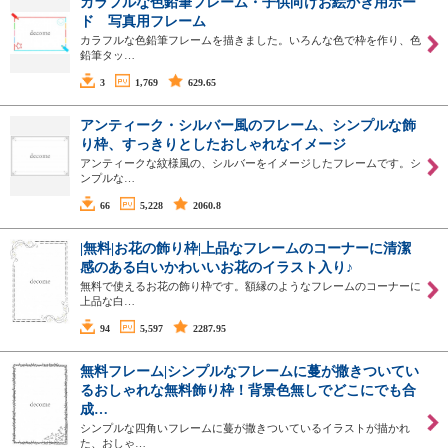
カラフルな色鉛筆フレーム・子供向けお絵かき用ボー
ド 写真用フレーム
カラフルな色鉛筆フレームを描きました。いろんな色で枠を作り、色
鉛筆タッ…
3
1,769
629.65
アンティーク・シルバー風のフレーム、シンプルな飾
り枠、すっきりとしたおしゃれなイメージ
アンティークな紋様風の、シルバーをイメージしたフレームです。シ
ンプルな…
66
5,228
2060.8
|無料|お花の飾り枠|上品なフレームのコーナーに清潔
感のある白いかわいいお花のイラスト入り♪
無料で使えるお花の飾り枠です。額縁のようなフレームのコーナーに
上品な白…
94
5,597
2287.95
無料フレーム|シンプルなフレームに蔓が撒きついてい
るおしゃれな無料飾り枠！背景色無しでどこにでも合
成…
シンプルな四角いフレームに蔓が撒きついているイラストが描かれ
た、おしゃ…