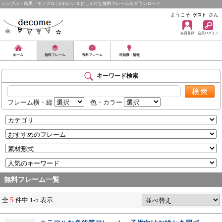
シンプル・白黒・モノクロ | かわいい＆おしゃれな無料フレームをダウンロード
ようこそ
さん
ゲスト
会員登録
会員ログイン
ホーム
無料フレーム
有料フレーム
豆知識・情報
キーワード検索
フレーム横・縦
色・カラー
無料フレーム一覧
5
全
件中 1-5 表示