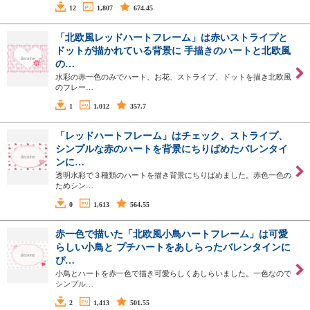
12
1,807
674.45
「北欧風レッドハートフレーム」は赤いストライプと
ドットが描かれている背景に 手描きのハートと北欧風
の…
水彩の赤一色のみでハート、お花、ストライプ、ドットを描き北欧風
のフレー…
1
1,012
357.7
「レッドハートフレーム」はチェック、ストライプ、
シンプルな赤のハートを背景にちりばめたバレンタイ
ンに…
透明水彩で３種類のハートを描き背景にちりばめました。赤色一色の
ためシン…
0
1,613
564.55
赤一色で描いた「北欧風小鳥ハートフレーム」は可愛
らしい小鳥と プチハートをあしらったバレンタインに
ぴ…
小鳥とハートを赤一色で描き可愛らしくあしらいました。一色なので
シンプル…
2
1,413
501.55