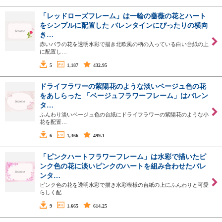
「レッドローズフレーム」は一輪の薔薇の花とハート
をシンプルに配置した バレンタインにぴったりの横向
き…
赤いバラの花を透明水彩で描き北欧風の柄の入っている白い台紙の上
に配置し…
5
1,187
432.95
ドライフラワーの紫陽花のような淡いベージュ色の花
をあしらった 「ベージュフラワーフレーム」はバレン
タ…
ふんわり淡いベージュ色の台紙にドライフラワーの紫陽花のような小
花を配置…
6
1,366
499.1
「ピンクハートフラワーフレーム」は水彩で描いたピ
ンク色の花に淡いピンクのハートを組み合わせたバレ
ンタ…
ピンク色の花を透明水彩で描き水彩模様の台紙の上にふんわりと可愛
らしく配…
9
1,665
614.25