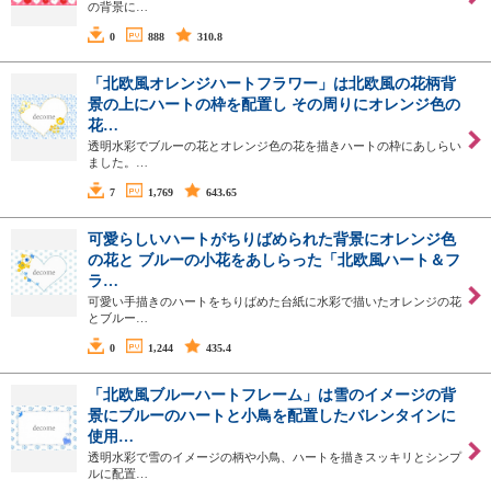
の背景に…
0
888
310.8
「北欧風オレンジハートフラワー」は北欧風の花柄背
景の上にハートの枠を配置し その周りにオレンジ色の
花…
透明水彩でブルーの花とオレンジ色の花を描きハートの枠にあしらい
ました。…
7
1,769
643.65
可愛らしいハートがちりばめられた背景にオレンジ色
の花と ブルーの小花をあしらった「北欧風ハート＆フ
ラ…
可愛い手描きのハートをちりばめた台紙に水彩で描いたオレンジの花
とブルー…
0
1,244
435.4
「北欧風ブルーハートフレーム」は雪のイメージの背
景にブルーのハートと小鳥を配置したバレンタインに
使用…
透明水彩で雪のイメージの柄や小鳥、ハートを描きスッキリとシンプ
ルに配置…