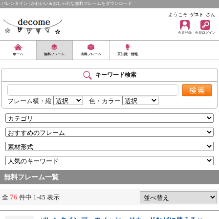
バレンタイン | かわいい＆おしゃれな無料フレームをダウンロード
ようこそ
さん
ゲスト
会員登録
会員ログイン
ホーム
無料フレーム
有料フレーム
豆知識・情報
キーワード検索
フレーム横・縦
色・カラー
無料フレーム一覧
76
全
件中 1-45 表示