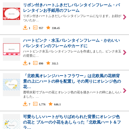
リボン付きハートふきだしバレンタインフレーム・バ
レンタインお手紙用のフレーム
リボン付きハートふきだしバレンタインフレームになります。お顔が
ついたか…
1
957
338.45
ハートピンク・水玉バレンタインフレーム・かわいい
バレンタインのフレームやカードに
ハートピンク水玉バレンタインフレームを作成しました。ピンク水玉
の背景に…
0
890
311.5
「北欧風オレンジハートフラワー」は北欧風の花柄背
景の上にハートの枠を配置し その周りにオレンジ色の
花…
透明水彩でブルーの花とオレンジ色の花を描きハートの枠にあしらい
ました。…
7
1,776
646.1
可愛らしいハートがちりばめられた背景にオレンジ色
の花と ブルーの小花をあしらった「北欧風ハート＆フ
ラ…