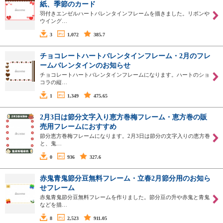
紙、季節のカード
羽付きエンゼルハートバレンタインフレームを描きました。リボンや
ウイング…
3
1,072
385.7
チョコレートハートバレンタインフレーム・2月のフレ
ームバレンタインのお知らせ
チョコレートハートバレンタインフレームになります。ハートのショ
コラの縦…
1
1,349
475.65
2月3日は節分文字入り恵方巻梅フレーム・恵方巻の販
売用フレームにおすすめ
節分恵方巻梅フレームになります。2月3日は節分の文字入りの恵方巻
と、鬼…
0
936
327.6
赤鬼青鬼節分豆無料フレーム・立春2月節分用のお知ら
せフレーム
赤鬼青鬼節分豆無料フレームを作りました。節分豆の升や赤鬼と青鬼
などを描…
8
2,523
911.05