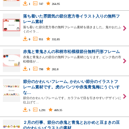
1
747
264.95
落ち着いた雰囲気の節分恵方巻イラスト入りの無料フ
レーム素材
落ち着いた節分恵方巻の無料フレーム素材を描きました。鬼やおたふ
くのイラ…
0
951
332.85
赤鬼と青鬼さんの和柄市松模様節分無料円形フレーム
赤鬼と青鬼さんの節分の無料フレーム素材になります。ピンク色の市
松模様が…
1
798
282.8
節分のかわいいフレーム, かわいい節分のイラストフ
レーム素材です。虎のパンツや赤鬼青鬼梅にうぐいす
な…
節分のかわいいフレームです。カラフルで目を引きやすいデザインに
仕上げて…
5
1,291
469.35
２月の行事、節分の赤鬼と青鬼とおかめと豆まきの豆
のかわいいイラストの素材