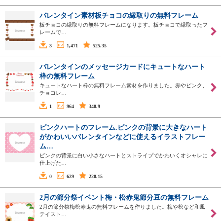
バレンタイン素材板チョコの縁取りの無料フレーム
板チョコの縁取りの無料フレームになります。板チョコで縁取ったフ
レームで…
3
1,471
525.35
バレンタインのメッセージカードにキュートなハート
枠の無料フレーム
キュートなハート枠の無料フレーム素材を作りました。赤やピンク、
チョコレ…
1
964
340.9
ピンクハートのフレーム.ピンクの背景に大きなハート
がかわいいバレンタインなどに使えるイラストフレー
ム…
ピンクの背景に白い小さなハートとストライプでかわいくオシャレに
仕上げた…
0
629
220.15
2月の節分祭イベント梅・松赤鬼節分豆の無料フレーム
2月の節分祭梅松赤鬼の無料フレームを作りました。梅や松など和風
テイスト…