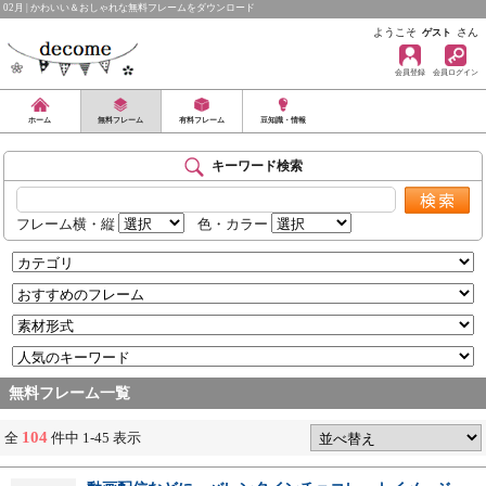
02月 | かわいい＆おしゃれな無料フレームをダウンロード
ようこそ
さん
ゲスト
会員登録
会員ログイン
ホーム
無料フレーム
有料フレーム
豆知識・情報
キーワード検索
フレーム横・縦
色・カラー
無料フレーム一覧
104
全
件中 1-45 表示