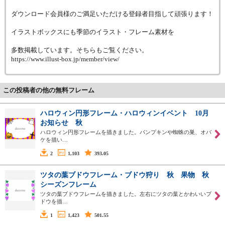
ダウンロード会員様のご満足いただける登録者目指して頑張ります！
イラストボックスにも季節のイラスト・フレーム素材を
多数掲載しています。そちらもご覧ください。
https://www.illust-box.jp/member/view/
この投稿者の他の無料フレーム
ハロウィン円形フレーム・ハロウィンイベント 10月
お知らせ 秋
ハロウィン円形フレームを描きました。パンプキンや蜘蛛の巣、オバ
ケを描い…
2
1,103
393.05
ツタの葉ブドウフレーム・ブドウ狩り 秋 果物 秋
シーズンフレーム
ツタの葉ブドウフレームを描きました。左右にツタの葉とかわいいブ
ドウを描…
1
1,423
501.55