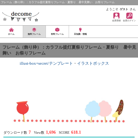
フレーム（飾り枠）：カラフル提灯夏祭りフレーム・夏祭り 暑中見舞い お祭りフレーム
ようこそ
さん
ゲスト
会員登録
会員ログイン
ホーム
無料フレーム
有料フレーム
豆知識・情報
フレーム（飾り枠）：カラフル提灯夏祭りフレーム・夏祭り 暑中見
舞い お祭りフレーム
illust-box+secret/テンプレート
・
イラストボックス
7
1,696
618.1
ダウンロード数
View数
SCORE