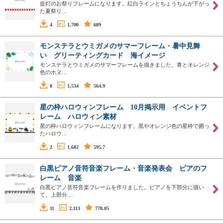
提灯のお祭りフレームになります。紅白ラインとちょうちんが下がっ
た夏祭り…
4
1,700
609
モンステラとウミガメのサマーフレーム・暑中見舞
い グリーティングカード 海イメージ
モンステラとウミガメのサマーフレームを描きました。青とオレンジ
色のホヌ…
8
1,534
564.9
星の枠ハロウィンフレーム 10月掲示用 イベントフ
レーム ハロウィン素材
星の枠ハロウィンフレームになります。黒やオレンジ色の星枠で囲っ
たハロウ…
2
1,682
595.7
白黒ピアノ音符音楽フレーム・音楽発表会 ピアのフ
レーム 音楽
白黒ピアノ音符音楽フレームを作りました。ピアノを下部分に描い
て、上部分…
11
2,113
778.05