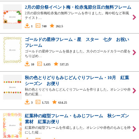
2月の節分祭イベント梅・松赤鬼節分豆の無料フレーム
2月の節分祭梅松赤鬼の無料フレームを作りました。梅や松など和風
テイスト…
1
740
262.5
ゴールドの星枠フレーム・星 スター 七夕 お祝い
フレーム
ゴールドの星枠フレームを描きました。大小のゴールドカラーの星を
ちりばめ…
10
1,435
537.25
秋の色とりどりもみじどんぐりフレーム・10月 紅葉
シーズン お便り
秋の色とりどりもみじどんぐりフレームを作りました。オレンジや赤
色の紅葉…
3
1,725
614.25
紅葉枠の縦型フレーム・もみじフレーム 秋シーズン
素材 紅葉お便り
紅葉枠の縦型フレームを作成しました。オレンジや赤色のもみじを枠
にした縦…