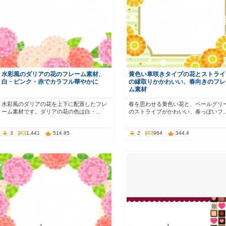
水彩風のダリアの花のフレーム素材、
黄色い車咲きタイプの花とストライ
白・ピンク・赤でカラフル華やかに
の縁取りかかわいい、春向きのフレ
ム素材
水彩風のダリアの花を上下に配置したフレ
春を思わせる黄色い花と、ペールグリ
ーム素材です。ダリアの花の色は白・…
のストライプがかわいい、春っぽいフ
3
1,441
514.85
2
964
344.4