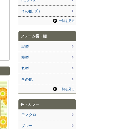
PSD（0）
その他（0）
一覧を見る
心
フレーム横・縦
縦型
横型
丸型
その他
一覧を見る
色・カラー
モノクロ
ブルー