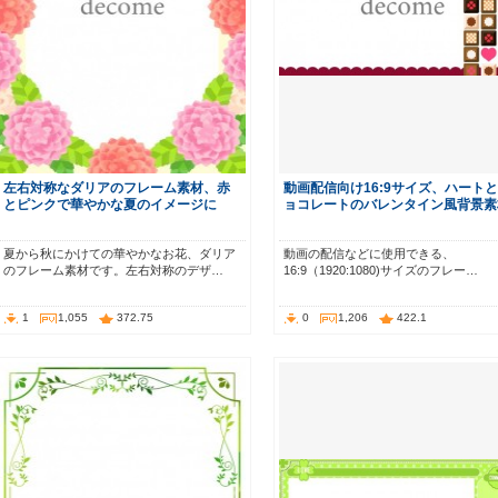
左右対称なダリアのフレーム素材、赤
動画配信向け16:9サイズ、ハート
とピンクで華やかな夏のイメージに
ョコレートのバレンタイン風背景素
夏から秋にかけての華やかなお花、ダリア
動画の配信などに使用できる、
のフレーム素材です。左右対称のデザ…
16:9（1920:1080)サイズのフレー…
1
1,055
372.75
0
1,206
422.1