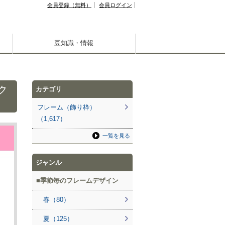
会員登録（無料）
会員ログイン
豆知識・情報
ク
カテゴリ
フレーム（飾り枠）
（1,617）
一覧を見る
ジャンル
季節毎のフレームデザイン
春（80）
夏（125）