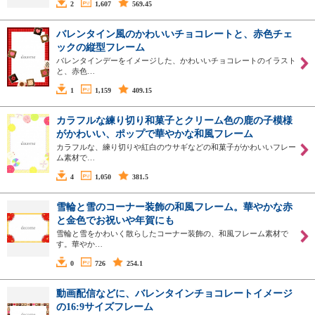
2
1,607
569.45
バレンタイン風のかわいいチョコレートと、赤色チェ
ックの縦型フレーム
バレンタインデーをイメージした、かわいいチョコレートのイラスト
と、赤色…
1
1,159
409.15
カラフルな練り切り和菓子とクリーム色の鹿の子模様
がかわいい、ポップで華やかな和風フレーム
カラフルな、練り切りや紅白のウサギなどの和菓子がかわいいフレー
ム素材で…
4
1,050
381.5
雪輪と雪のコーナー装飾の和風フレーム。華やかな赤
と金色でお祝いや年賀にも
雪輪と雪をかわいく散らしたコーナー装飾の、和風フレーム素材で
す。華やか…
0
726
254.1
動画配信などに、バレンタインチョコレートイメージ
の16:9サイズフレーム