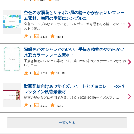
空色の紫陽花とシャボン風の輪っかがかわいいフレー
ム素材、梅雨の季節にシンプルに
空色のシンプルなアジサイと、シャボン・水を思わせる輪っかのイラ
ストで装…
5
1,136
415.1
深緑色がオシャレかわいい、手描き植物のやわらかい
水彩カラーフレーム素材・
手描き植物のフレーム素材です。濃いめの緑のグラデーションがかわ
いいコー…
8
1,039
391.65
動画配信向け16:9サイズ、ハートとチョコレートのバ
レンタイン風背景素材
動画の配信などに使用できる、16:9（1920:1080)サイズのフレ…
0
1,210
423.5
一覧を見る