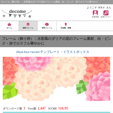
フレーム（飾り枠）：水彩風のダリアの花のフレーム素材、白・ピンク・赤でカラフル華やかに
ようこそ
さん
ゲスト
会員登録
会員ログイン
ホーム
無料フレーム
有料フレーム
豆知識・情報
フレーム（飾り枠）：水彩風のダリアの花のフレーム素材、白・ピン
ク・赤でカラフル華やかに
illust-box+secret/テンプレート
・
イラストボックス
3
1,447
516.95
ダウンロード数
View数
SCORE