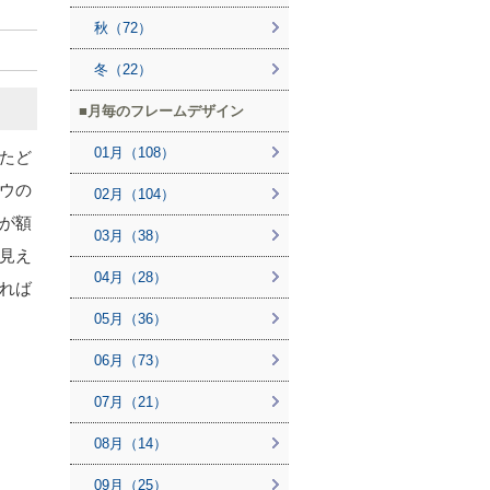
秋（72）
冬（22）
月毎のフレームデザイン
01月（108）
たど
ウの
02月（104）
が額
03月（38）
見え
04月（28）
れば
05月（36）
06月（73）
07月（21）
08月（14）
09月（25）