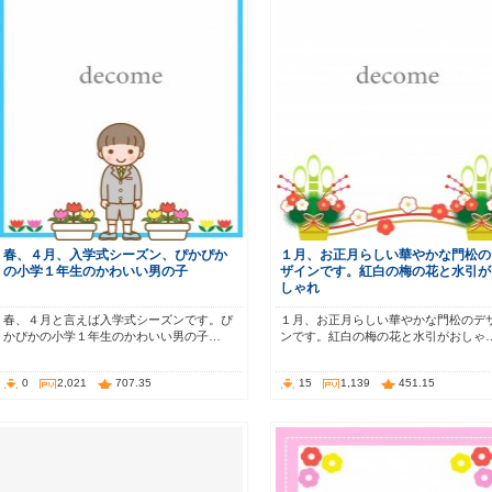
春、４月、入学式シーズン、ぴかぴか
１月、お正月らしい華やかな門松の
の小学１年生のかわいい男の子
ザインです。紅白の梅の花と水引が
しゃれ
春、４月と言えば入学式シーズンです。ぴ
１月、お正月らしい華やかな門松のデ
かぴかの小学１年生のかわいい男の子…
ンです。紅白の梅の花と水引がおしゃ
0
2,021
707.35
15
1,139
451.15