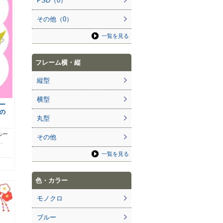
PSD（0）
その他（0）
一覧を見る
フレーム横・縦
縦型
横型
ー
の
丸型
ルー
その他
…
一覧を見る
色・カラー
モノクロ
ブルー