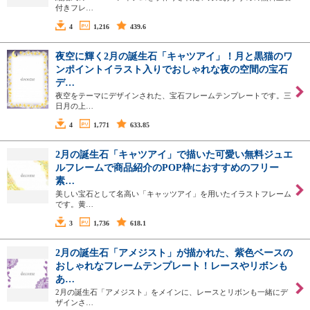
付きフレ…
4
1,216
439.6
夜空に輝く2月の誕生石「キャツアイ」！月と黒猫のワ
ンポイントイラスト入りでおしゃれな夜の空間の宝石
デ…
夜空をテーマにデザインされた、宝石フレームテンプレートです。三
日月の上…
4
1,771
633.85
2月の誕生石「キャツアイ」で描いた可愛い無料ジュエ
ルフレームで商品紹介のPOP枠におすすめのフリー
素…
美しい宝石として名高い「キャッツアイ」を用いたイラストフレーム
です。黄…
3
1,736
618.1
2月の誕生石「アメジスト」が描かれた、紫色ベースの
おしゃれなフレームテンプレート！レースやリボンも
あ…
2月の誕生石「アメジスト」をメインに、レースとリボンも一緒にデ
ザインさ…