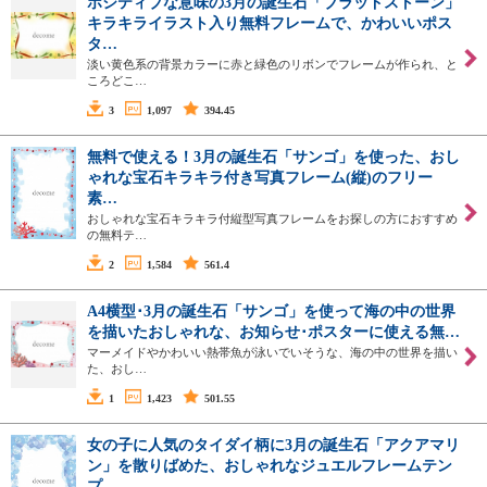
ポジティブな意味の3月の誕生石「ブラッドストーン」
キラキライラスト入り無料フレームで、かわいいポス
タ…
淡い黄色系の背景カラーに赤と緑色のリボンでフレームが作られ、と
ころどこ…
3
1,097
394.45
無料で使える！3月の誕生石「サンゴ」を使った、おし
ゃれな宝石キラキラ付き写真フレーム(縦)のフリー
素…
おしゃれな宝石キラキラ付縦型写真フレームをお探しの方におすすめ
の無料テ…
2
1,584
561.4
A4横型･3月の誕生石「サンゴ」を使って海の中の世界
を描いたおしゃれな、お知らせ･ポスターに使える無…
マーメイドやかわいい熱帯魚が泳いでいそうな、海の中の世界を描い
た、おし…
1
1,423
501.55
女の子に人気のタイダイ柄に3月の誕生石「アクアマリ
ン」を散りばめた、おしゃれなジュエルフレームテン
プ…