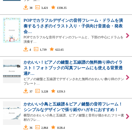
38
3,421
1330.35
POPでカラフルデザインの音符フレーム・ドラムを演
奏するうさぎのイラスト入り・子供向け音楽会・発表
会…
POPでカラフルな音符デザインのフレームと、下部の中心にドラムを
演奏す…
4
1,739
622.65
かわいい！ピアノの鍵盤と五線譜の無料飾り枠のイラ
スト！フォトブックの写真フレームにも使える背景透
過P…
ピアノの鍵盤と五線譜でデザインされた無料のかわいい飾り枠のテン
プレート…
37
3,228
1259.3
かわいい小鳥と五線譜＆ピアノ鍵盤の音符フレーム！
シンプルなデザインで張り紙やハガキにおすすめ！
横型のかわいい小鳥と五線譜、ピアノ鍵盤と音符が描かれたフリー素
材のフレ…
36
2,864
1128.4