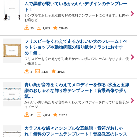
ムで黒猫が覗いているかわいいデザインのテンプレー
ト！
シンプルでおしゃれな飾り枠の無料テンプレートになります。社内や
お店など…
25
1,893
750.05
フリスビーをくわえて走るかわいい犬のフレーム！ペ
ットショップや動物病院の張り紙やチラシにおすす
め！無…
フリスビーをくわえながら走るかわいい犬のフレームになります。使
い用途と…
2
1,124
400.4
青い鳥が音符をくわえてメロディーを作る♪水玉と五線
譜のおしゃれな飾り枠テンプレート！背景画像や張り
紙…
かわいい青い鳥たちが音符をくわえてメロディーを作っている様子が
イメージ…
41
2,854
1142.4
カラフルな蝶々とシンプルな五線譜・音符がおしゃ
れ！無料のフレームテンプレート！音楽教室のレッス