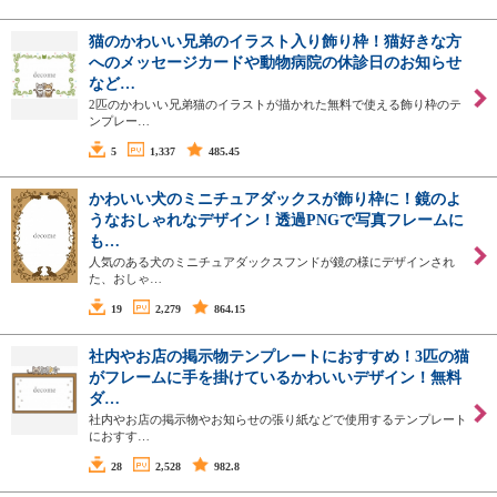
猫のかわいい兄弟のイラスト入り飾り枠！猫好きな方
へのメッセージカードや動物病院の休診日のお知らせ
など…
2匹のかわいい兄弟猫のイラストが描かれた無料で使える飾り枠のテ
ンプレー…
5
1,337
485.45
かわいい犬のミニチュアダックスが飾り枠に！鏡のよ
うなおしゃれなデザイン！透過PNGで写真フレームに
も…
人気のある犬のミニチュアダックスフンドが鏡の様にデザインされ
た、おしゃ…
19
2,279
864.15
社内やお店の掲示物テンプレートにおすすめ！3匹の猫
がフレームに手を掛けているかわいいデザイン！無料
ダ…
社内やお店の掲示物やお知らせの張り紙などで使用するテンプレート
におすす…
28
2,528
982.8