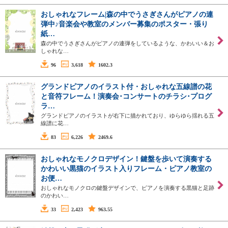
おしゃれなフレーム|森の中でうさぎさんがピアノの連
弾中♪音楽会や教室のメンバー募集のポスター・張り
紙…
森の中でうさぎさんがピアノの連弾をしているような、かわいい＆お
しゃれな…
96
3,618
1602.3
グランドピアノのイラスト付・おしゃれな五線譜の花
と音符フレーム！演奏会･コンサートのチラシ･プログ
ラ…
グランドピアノのイラストが右下に描かれており、ゆらゆら揺れる五
線譜に花…
83
6,226
2469.6
おしゃれなモノクロデザイン！鍵盤を歩いて演奏する
かわいい黒猫のイラスト入りフレーム・ピアノ教室の
お便…
おしゃれなモノクロの鍵盤デザインで、ピアノを演奏する黒猫と足跡
のかわい…
33
2,423
963.55