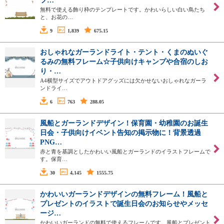
フ…
無料で使える飾り枠のテンプレートです。かわいらしい白い鳥たち
と、お花の…
9
1,839
675.15
おしゃれなガーランドライト・テント・くまのぬいぐ
るみの無料フレーム☆子供向けキャンプや合宿のしお
り・…
A4横型サイズでアウトドアグッズには欠かせないおしゃれなガーラ
ンドライ…
6
763
288.05
風船とガーランドデザイン！保育園・幼稚園のお誕生
日会・子供向けイベント告知の掲示物に！背景透過
PNG…
赤と青を基調としたかわいい風船とガーランドのイラストフレームで
す。保育…
30
4,145
1555.75
かわいいガーランドデザインの無料フレーム！風船と
プレゼントのイラストで誕生日会のお知らせやメッセ
ージ…
かわいいガーランドの無料で使えるフレームです。風船とプレゼント