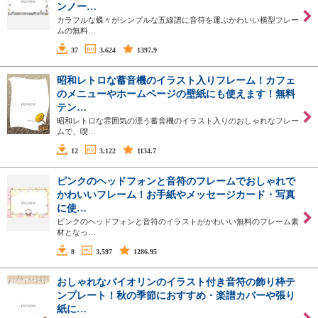
ンノー…
カラフルな蝶々がシンプルな五線譜に音符を運ぶかわいい横型フレー
ムの無料…
37
3,624
1397.9
昭和レトロな蓄音機のイラスト入りフレーム！カフェ
のメニューやホームページの壁紙にも使えます！無料
テン…
昭和レトロな雰囲気の漂う蓄音機のイラスト入りのおしゃれなフレー
ムで、喫…
12
3,122
1134.7
ピンクのヘッドフォンと音符のフレームでおしゃれで
かわいいフレーム！お手紙やメッセージカード・写真
に使…
ピンクのヘッドフォンと音符のイラストがかわいい無料のフレーム素
材となっ…
8
3,597
1286.95
おしゃれなバイオリンのイラスト付き音符の飾り枠テ
ンプレート！秋の季節におすすめ・楽譜カバーや張り
紙に…