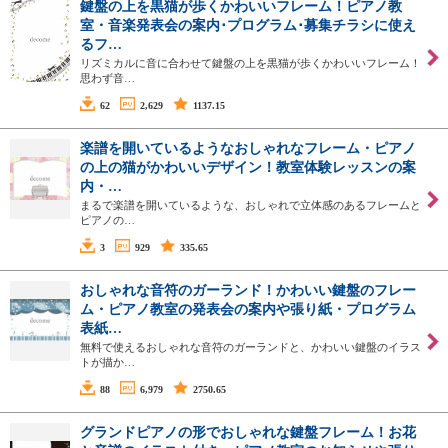
鍵盤の上を黒猫が歩くかわいいフレーム！ピアノ教
室・音楽発表会の案内･プログラム･募集チラシに使え
るフ…
リズミカルに音に合わせて鍵盤の上を黒猫が歩くかわいいフレーム！
思わず音…
62
2,629
1137.15
楽譜を開いているようなおしゃれなフレーム・ピアノ
の上の猫がかわいいデザイン！教室体験レッスンの案
内・…
まるで楽譜を開いているような、おしゃれで立体感のあるフレームと
ピアノの…
3
929
335.65
おしゃれな音符のガーランド！かわいい鍵盤のフレー
ム・ピアノ教室の発表会の案内や張り紙・プログラム
表紙…
無料で使えるおしゃれな音符のガーランドと、かわいい鍵盤のイラス
トが描か…
88
6,979
2750.65
グランドピアノの形でおしゃれな鍵盤フレーム！お花