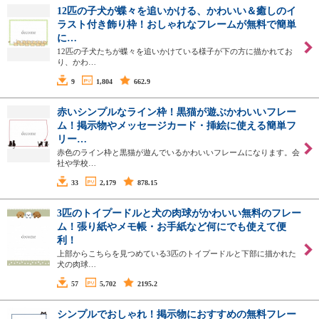
12匹の子犬が蝶々を追いかける、かわいい＆癒しのイ
ラスト付き飾り枠！おしゃれなフレームが無料で簡単
に…
12匹の子犬たちが蝶々を追いかけている様子が下の方に描かれてお
り、かわ…
9
1,804
662.9
赤いシンプルなライン枠！黒猫が遊ぶかわいいフレー
ム！掲示物やメッセージカード・挿絵に使える簡単フ
リー…
赤色のライン枠と黒猫が遊んでいるかわいいフレームになります。会
社や学校…
33
2,179
878.15
3匹のトイプードルと犬の肉球がかわいい無料のフレー
ム！張り紙やメモ帳・お手紙など何にでも使えて便
利！
上部からこちらを見つめている3匹のトイプードルと下部に描かれた
犬の肉球…
57
5,702
2195.2
シンプルでおしゃれ！掲示物におすすめの無料フレー