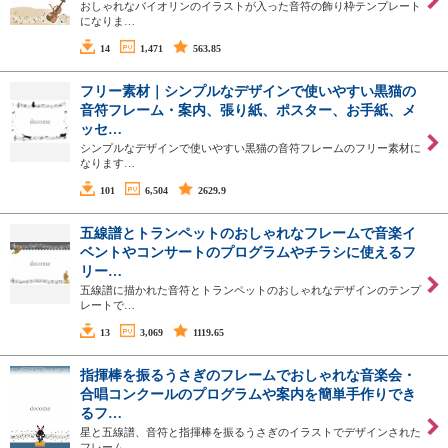
おしゃれなバイオリンのイラストが入った音符の飾り枠テンプレート
になりま…
14
1,471
563.85
フリー素材｜シンプルなデザインで使いやすい黒猫の
音符フレーム・案内、張り紙、ポスター、お手紙、メ
ッセ…
シンプルなデザインで使いやすい黒猫の音符フレームのフリー素材に
なります…
101
6,504
2629.9
五線譜とトランペットのおしゃれなフレームで音楽イ
ベントやコンサートのプログラムやチラシに使えるフ
リー…
五線譜に描かれた音符とトランペットのおしゃれなデザインのテンプ
レートで…
13
3,069
1119.65
指揮棒を振るうさぎのフレームでおしゃれな音楽会・
合唱コンクールのプログラムや案内を簡単手作りでき
るフ…
星と五線譜、音符と指揮棒を振るうさぎのイラストでデザインされた
フレーム…