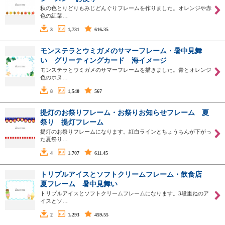
秋の色とりどりもみじどんぐりフレームを作りました。オレンジや赤
色の紅葉…
3
1,731
616.35
モンステラとウミガメのサマーフレーム・暑中見舞
い グリーティングカード 海イメージ
モンステラとウミガメのサマーフレームを描きました。青とオレンジ
色のホヌ…
8
1,540
567
提灯のお祭りフレーム・お祭りお知らせフレーム 夏
祭り 提灯フレーム
提灯のお祭りフレームになります。紅白ラインとちょうちんが下がっ
た夏祭り…
4
1,707
611.45
トリプルアイスとソフトクリームフレーム・飲食店
夏フレーム 暑中見舞い
トリプルアイスとソフトクリームフレームになります。3段重ねのア
イスとソ…
2
1,293
459.55