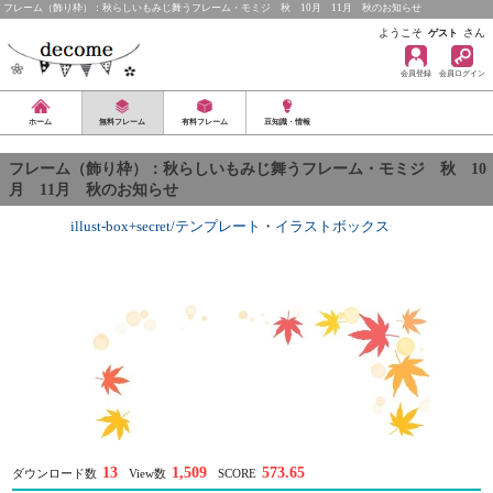
フレーム（飾り枠）：秋らしいもみじ舞うフレーム・モミジ 秋 10月 11月 秋のお知らせ
ようこそ
さん
ゲスト
会員登録
会員ログイン
ホーム
無料フレーム
有料フレーム
豆知識・情報
フレーム（飾り枠）：秋らしいもみじ舞うフレーム・モミジ 秋 10
月 11月 秋のお知らせ
illust-box+secret/テンプレート
・
イラストボックス
13
1,509
573.65
ダウンロード数
View数
SCORE