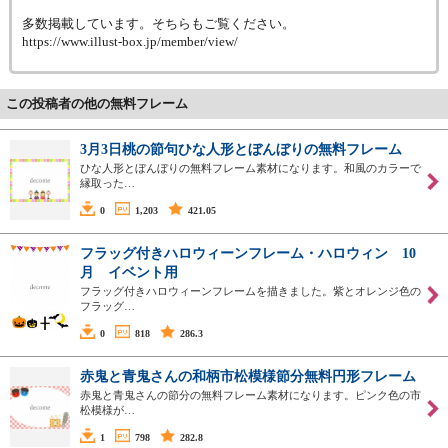
多数掲載しています。そちらもご覧ください。
https://www.illust-box.jp/member/view/
この投稿者の他の無料フレーム
3月3日桃の節句ひな人形とぼんぼりの無料フレーム
ひな人形とぼんぼりの無料フレーム素材になります。和風のカラーで
縁取った…
0
1,203
421.05
フラッグ付きハロウィーンフレーム・ハロウィン 10
月 イベント用
フラッグ付きハロウィーンフレームを描きました。紫とオレンジ色の
フラッグ…
0
818
286.3
赤鬼と青鬼さんの和柄市松模様節分無料円形フレーム
赤鬼と青鬼さんの節分の無料フレーム素材になります。ピンク色の市
松模様が…
1
798
282.8