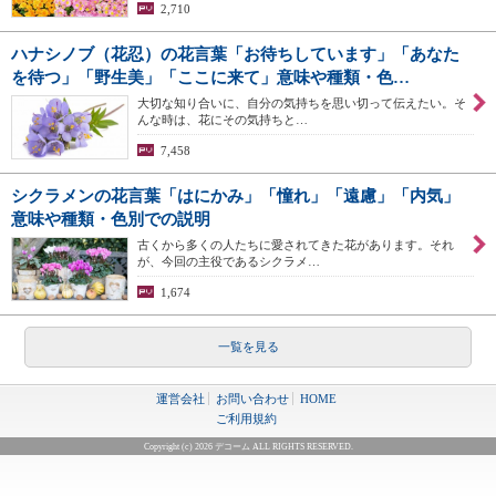
2,710
ハナシノブ（花忍）の花言葉「お待ちしています」「あなた
を待つ」「野生美」「ここに来て」意味や種類・色…
大切な知り合いに、自分の気持ちを思い切って伝えたい。そ
んな時は、花にその気持ちと…
7,458
シクラメンの花言葉「はにかみ」「憧れ」「遠慮」「内気」
意味や種類・色別での説明
古くから多くの人たちに愛されてきた花があります。それ
が、今回の主役であるシクラメ…
1,674
一覧を見る
運営会社
お問い合わせ
HOME
ご利用規約
Copyright (c) 2026 デコーム ALL RIGHTS RESERVED.