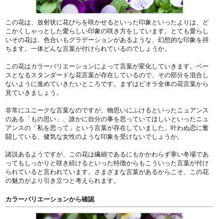
この花は、放射状に花びらを咲かせるといった印象といったよりは、ど
こかくしゃっとした愛らしい印象の咲き方をしています。とても愛らし
いその花は、色合いもグラデーションがあるような、幻想的な印象を持
ちます。一体どんな言葉が付けられているのでしょうか。
この花はカラーバリエーションによって言葉が変化していきます。ベー
スとなるスタンダードな花言葉が存在しているので、その部分を混合し
ないように進めていきたいところです。まずはビオラ全体の花言葉から
見ていきましょう。
非常にユニークな言葉なのですが、物思いにふけるといったニュアンス
のある「もの思い」、誰かに自分の事を思っていてほしいといったニュ
アンスの「私を思って」という言葉が存在していました。叶わぬ恋に奮
闘している、健気な女性のような印象を受けないでしょうか。
諸説あるようですが、この花は繊細であるにもかかわらず寒い冬場であ
ってもしっかりと咲き続けるといった特徴からもこういった言葉が付け
られていると言われています。さまざまな言葉があるからこそ、この花
の魅力がより引き立つと考えられます。
カラーバリエーションから確認