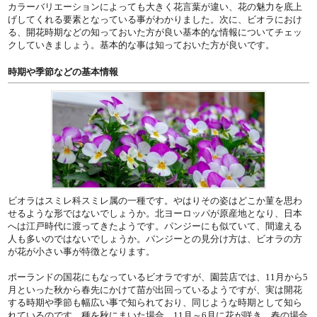
カラーバリエーションによっても大きく花言葉が違い、花の魅力を底上
げしてくれる要素となっている事がわかりました。次に、ビオラにおけ
る、開花時期などの知っておいた方が良い基本的な情報についてチェッ
クしていきましょう。基本的な事は知っておいた方が良いです。
時期や季節などの基本情報
ビオラはスミレ科スミレ属の一種です。やはりその姿はどこか菫を思わ
せるような形ではないでしょうか。北ヨーロッパが原産地となり、日本
へは江戸時代に渡ってきたようです。パンジーにも似ていて、間違える
人も多いのではないでしょうか。パンジーとの見分け方は、ビオラの方
が花が小さい事が特徴となります。
ポーランドの国花にもなっているビオラですが、園芸店では、11月から5
月といった秋から春先にかけて苗が出回っているようですが、実は開花
する時期や季節も幅広い事で知られており、同じような時期として知ら
れているのです。種を秋にまいた場合、11月～6月に花が咲き、春の場合