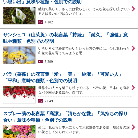
い思い出」意味や種類・色別での説明
繊細で美しく、さらには愛らしい。そんな花を探し続けてい
る方は多いのではないでしょ…
4,102
サンシュユ（山茱萸）の花言葉「持続」「耐久」「強健」意
味や種類・色別での説明
いろいろな花を愛でたいといった方の中には、少し変わった
印象の花を育ててみようと思…
5,299
バラ（薔薇）の花言葉「愛」「美」「純潔」「可愛い人」
「平和」意味や種類・色別での説明
世界中の人々を魅了し続けている、バラの花。日本にも有名
なバラ園があるほか、自宅で…
2,049
スプレー菊の花言葉「高潔」「清らかな愛」「気持ちの探り
合い」意味や種類・色別での説明
菊は、私たち日本人にとって大変重要である他、馴染みの深
い花として知られています。…