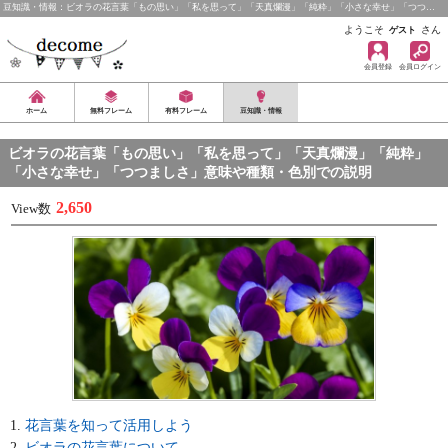
豆知識・情報：ビオラの花言葉「もの思い」「私を思って」「天真爛漫」「純粋」「小さな幸せ」「つつ…
ようこそ
さん
ゲスト
会員登録
会員ログイン
ホーム
無料フレーム
有料フレーム
豆知識・情報
ビオラの花言葉「もの思い」「私を思って」「天真爛漫」「純粋」
「小さな幸せ」「つつましさ」意味や種類・色別での説明
2,650
View数
花言葉を知って活用しよう
ビオラの花言葉について