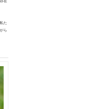
存在
私た
がら