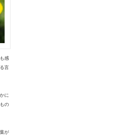
も感
る言
かに
もの
葉が