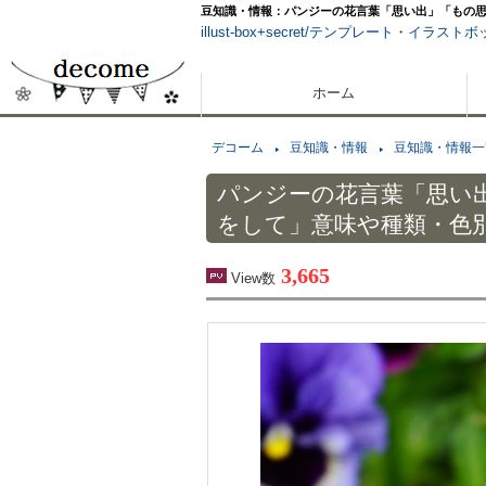
豆知識・情報：パンジーの花言葉「思い出」「もの
illust-box+secret/テンプレート
・
イラストボ
ホーム
デコーム
豆知識・情報
豆知識・情報一
パンジーの花言葉「思い
をして」意味や種類・色
3,665
View数