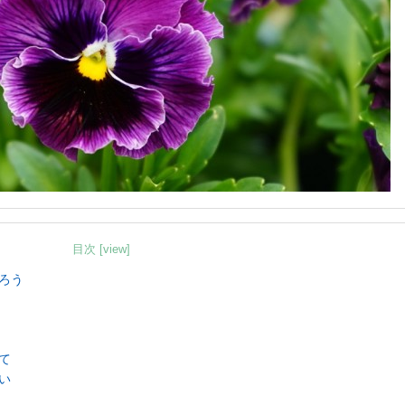
目次 [view]
ろう
て
い