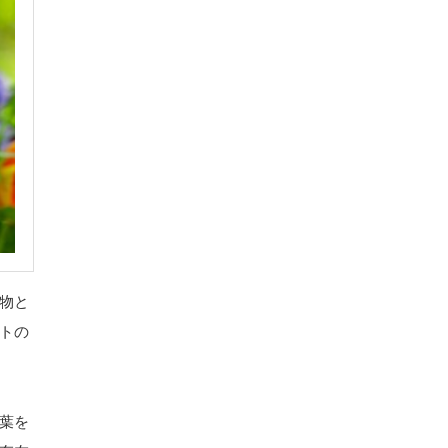
物と
トの
葉を